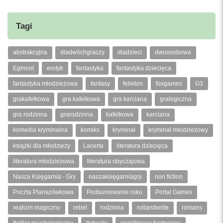
Tagi
abstrakcyjna
dladwóchgraczy
dladzieci
dwuosobowa
Egmont
erotyk
fantastyka
fantastyka dziecięca
fantastyka młodzieżowa
fantasy
felieton
foxgames
G3
grakafelkowa
gra kafelkowa
gra karciana
gralogiczna
gra rodzinna
grarodzinna
kafelkowa
karciana
komedia kryminalna
komiks
kryminał
kryminał młodzieżowy
książki dla młodzieży
Lacerta
literatura dziecięca
literatura młodzieżowa
literatura obyczajowa
Nasza Księgarnia - Gry
naszaksięgarniagry
non fiction
Poczta Planszówkowa
Podsumowanie roku
Portal Games
realizm magiczny
rebel
rodzinna
rollandwrite
romans