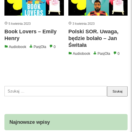
5 kwietnia 2023
3 kwietnia 2023
Book Lovers – Emily
Polski SOR. Uwaga,
Henry
będzie bolało – Jan
Świtała
Audiobook
PasjOla
0
Audiobook
PasjOla
0
Szukaj:
Najnowsze wpisy