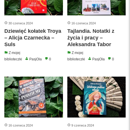
30 czerwca 2024
16 czerwca 2024
Dziewięć kołatek Troya
Tajlandia. Notatki z
– Alicja Czarnecka –
życia i pracy –
Suls
Aleksandra Tabor
Z mojej
Z mojej
biblioteczki
PasjOla
0
biblioteczki
PasjOla
0
16 czerwca 2024
9 czerwca 2024