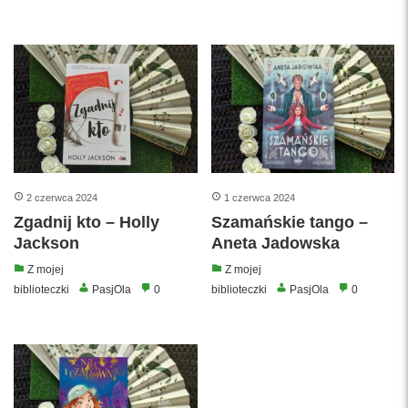
2 czerwca 2024
1 czerwca 2024
Zgadnij kto – Holly
Szamańskie tango –
Jackson
Aneta Jadowska
Z mojej
Z mojej
biblioteczki
PasjOla
0
biblioteczki
PasjOla
0