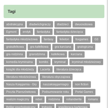
Tagi
abstrakcyjna
dladwóchgraczy
dladzieci
dwuosobowa
Egmont
erotyk
fantastyka
fantastyka dziecięca
fantastyka młodzieżowa
fantasy
felieton
foxgames
G3
grakafelkowa
gra kafelkowa
gra karciana
gralogiczna
gra rodzinna
grarodzinna
kafelkowa
karciana
komedia kryminalna
komiks
kryminał
kryminał młodzieżowy
książki dla młodzieży
Lacerta
literatura dziecięca
literatura młodzieżowa
literatura obyczajowa
Nasza Księgarnia - Gry
naszaksięgarniagry
non fiction
Poczta Planszówkowa
Podsumowanie roku
Portal Games
realizm magiczny
rebel
rodzinna
rollandwrite
romans
thriller psychologiczny
trybsolo
współpraca barterowa