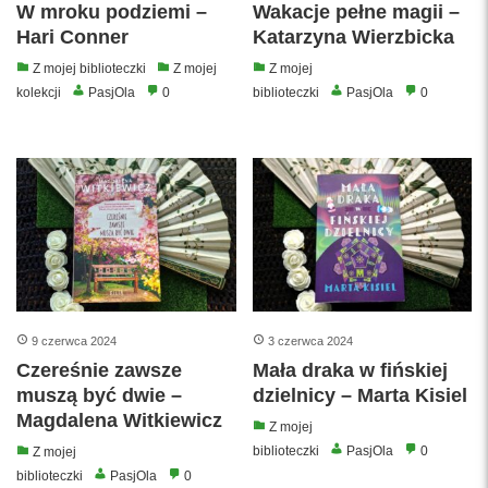
W mroku podziemi –
Wakacje pełne magii –
Hari Conner
Katarzyna Wierzbicka
Z mojej biblioteczki
Z mojej
Z mojej
kolekcji
PasjOla
0
biblioteczki
PasjOla
0
9 czerwca 2024
3 czerwca 2024
Czereśnie zawsze
Mała draka w fińskiej
muszą być dwie –
dzielnicy – Marta Kisiel
Magdalena Witkiewicz
Z mojej
biblioteczki
PasjOla
0
Z mojej
biblioteczki
PasjOla
0