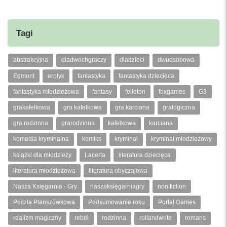
Tagi
abstrakcyjna
dladwóchgraczy
dladzieci
dwuosobowa
Egmont
erotyk
fantastyka
fantastyka dziecięca
fantastyka młodzieżowa
fantasy
felieton
foxgames
G3
grakafelkowa
gra kafelkowa
gra karciana
gralogiczna
gra rodzinna
grarodzinna
kafelkowa
karciana
komedia kryminalna
komiks
kryminał
kryminał młodzieżowy
książki dla młodzieży
Lacerta
literatura dziecięca
literatura młodzieżowa
literatura obyczajowa
Nasza Księgarnia - Gry
naszaksięgarniagry
non fiction
Poczta Planszówkowa
Podsumowanie roku
Portal Games
realizm magiczny
rebel
rodzinna
rollandwrite
romans