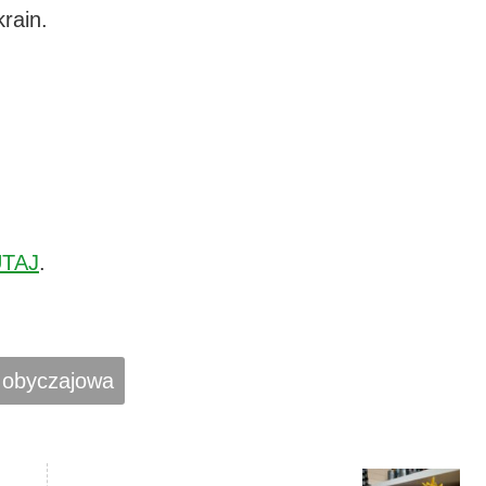
krain.
TAJ
.
a obyczajowa