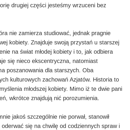
storię drugiej części jesteśmy wrzuceni bez
óra nie zamierza studiować, jednak pragnie
ej kobiety. Znajduje swoją przystań u starszej
nie na świat młodej kobiety i to, jak odbiera
je się nieco ekscentryczna, natomiast
 ma poszanowania dla starszych. Oba
ch kulturowych zachowań Azjatów. Historia to
myślenia młodszej kobiety. Mimo iż te dwie pani
zeń, wkrótce znajdują nić porozumienia.
nie jakoś szczególnie nie porwał, stanowił
 oderwać się na chwilę od codziennych spraw i