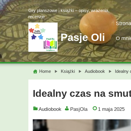
Skip
Gry planszowe i książki – opisy, wrażenia,
to
recenzje
content
Stron
Pasje Oli
O mni
Home
Książki
Audiobook
Idealny
Idealny czas na sm
Audiobook
PasjOla
1 maja 2025