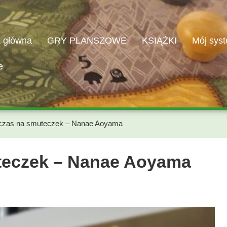
a główna
GRY PLANSZOWE
KSIĄŻKI
Mój syst
e
 czas na smuteczek – Nanae Aoyama
uteczek – Nanae Aoyama