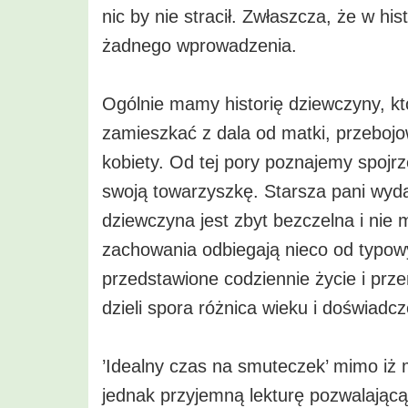
nic by nie stracił. Zwłaszcza, że w hi
żadnego wprowadzenia.
Ogólnie mamy historię dziewczyny, kt
zamieszkać z dala od matki, przebojow
kobiety. Od tej pory poznajemy spojrze
swoją towarzyszkę. Starsza pani wyda
dziewczyna jest zbyt bezczelna i nie
zachowania odbiegają nieco od typowy
przedstawione codziennie życie i prze
dzieli spora różnica wieku i doświadc
’Idealny czas na smuteczek’ mimo iż m
jednak przyjemną lekturę pozwalającą