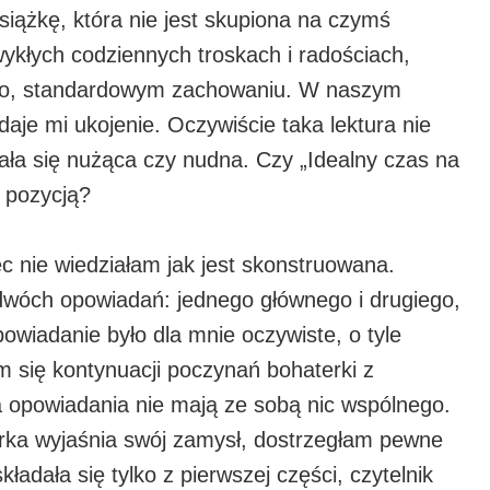
siążkę, która nie jest skupiona na czymś
ykłych codziennych troskach i radościach,
wo, standardowym zachowaniu. W naszym
aje mi ukojenie. Oczywiście taka lektura nie
tała się nużąca czy nudna. Czy „Idealny czas na
 pozycją?
c nie wiedziałam jak jest skonstruowana.
 dwóch opowiadań: jednego głównego i drugiego,
powiadanie było dla mnie oczywiste, o tyle
 się kontynuacji poczynań bohaterki z
ba opowiadania nie mają ze sobą nic wspólnego.
rka wyjaśnia swój zamysł, dostrzegłam pewne
ładała się tylko z pierwszej części, czytelnik