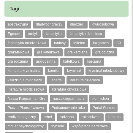
Tagi
abstrakcyjna
dladwóchgraczy
dladzieci
dwuosobowa
Egmont
erotyk
fantastyka
fantastyka dziecięca
fantastyka młodzieżowa
fantasy
felieton
foxgames
G3
grakafelkowa
gra kafelkowa
gra karciana
gralogiczna
gra rodzinna
grarodzinna
kafelkowa
karciana
komedia kryminalna
komiks
kryminał
kryminał młodzieżowy
książki dla młodzieży
Lacerta
literatura dziecięca
literatura młodzieżowa
literatura obyczajowa
Nasza Księgarnia - Gry
naszaksięgarniagry
non fiction
Poczta Planszówkowa
Podsumowanie roku
Portal Games
realizm magiczny
rebel
rodzinna
rollandwrite
romans
thriller psychologiczny
trybsolo
współpraca barterowa