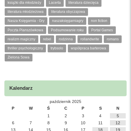
książki dla młodzieży
Lacerta
literatura dziecięca
literatura młodzieżowa
literatura obyczajowa
Nasza Księgarnia - Gry
naszaksięgarniagry
non fiction
Poczta Planszówkowa
Podsumowanie roku
Portal Games
realizm magiczny
rebel
rodzinna
rollandwrite
romans
thriller psychologiczny
trybsolo
współpraca barterowa
Zielona Sowa
Kalendarz
październik 2025
P
W
Ś
C
P
S
N
1
2
3
4
5
6
7
8
9
10
11
12
13
14
15
16
17
18
19