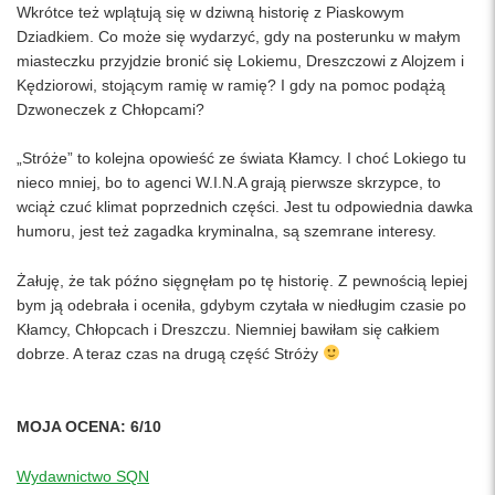
Wkrótce też wplątują się w dziwną historię z Piaskowym
Dziadkiem. Co może się wydarzyć, gdy na posterunku w małym
miasteczku przyjdzie bronić się Lokiemu, Dreszczowi z Alojzem i
Kędziorowi, stojącym ramię w ramię? I gdy na pomoc podążą
Dzwoneczek z Chłopcami?
„Stróże” to kolejna opowieść ze świata Kłamcy. I choć Lokiego tu
nieco mniej, bo to agenci W.I.N.A grają pierwsze skrzypce, to
wciąż czuć klimat poprzednich części. Jest tu odpowiednia dawka
humoru, jest też zagadka kryminalna, są szemrane interesy.
Żałuję, że tak późno sięgnęłam po tę historię. Z pewnością lepiej
bym ją odebrała i oceniła, gdybym czytała w niedługim czasie po
Kłamcy, Chłopcach i Dreszczu. Niemniej bawiłam się całkiem
dobrze. A teraz czas na drugą część Stróży
MOJA OCENA: 6/10
Wydawnictwo SQN