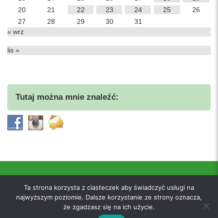
20
21
22
23
24
25
26
27
28
29
30
31
« wrz
lis »
Tutaj można mnie znaleźć:
Ta strona korzysta z ciasteczek aby świadczyć usługi na
Polityka prywatności
najwyższym poziomie. Dalsze korzystanie ze strony oznacza,
że zgadzasz się na ich użycie.