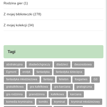
Rodzina gier (1)
Z mojej biblioteczki (278)
Z mojej kolekcji (34)
Tagi
abstrakcyjna
dladwóchgraczy
dladzieci
dwuosobowa
Egmont
erotyk
fantastyka
fantastyka dziecięca
fantastyka młodzieżowa
fantasy
felieton
foxgames
G3
grakafelkowa
gra kafelkowa
gra karciana
gralogiczna
gra rodzinna
grarodzinna
kafelkowa
karciana
komedia kryminalna
komiks
kryminał
kryminał młodzieżowy