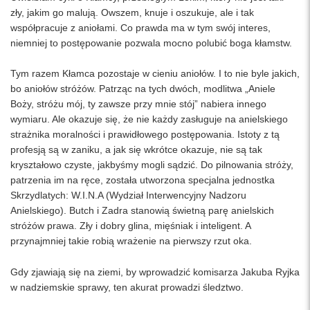
zły, jakim go malują. Owszem, knuje i oszukuje, ale i tak
współpracuje z aniołami. Co prawda ma w tym swój interes,
niemniej to postępowanie pozwala mocno polubić boga kłamstw.
Tym razem Kłamca pozostaje w cieniu aniołów. I to nie byle jakich,
bo aniołów stróżów. Patrząc na tych dwóch, modlitwa „Aniele
Boży, stróżu mój, ty zawsze przy mnie stój” nabiera innego
wymiaru. Ale okazuje się, że nie każdy zasługuje na anielskiego
strażnika moralności i prawidłowego postępowania. Istoty z tą
profesją są w zaniku, a jak się wkrótce okazuje, nie są tak
kryształowo czyste, jakbyśmy mogli sądzić. Do pilnowania stróży,
patrzenia im na ręce, została utworzona specjalna jednostka
Skrzydlatych: W.I.N.A (Wydział Interwencyjny Nadzoru
Anielskiego). Butch i Zadra stanowią świetną parę anielskich
stróżów prawa. Zły i dobry glina, mięśniak i inteligent. A
przynajmniej takie robią wrażenie na pierwszy rzut oka.
Gdy zjawiają się na ziemi, by wprowadzić komisarza Jakuba Ryjka
w nadziemskie sprawy, ten akurat prowadzi śledztwo.