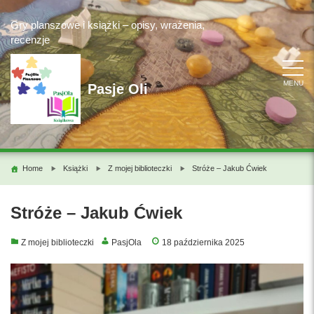
Skip
to
Gry planszowe i książki – opisy, wrażenia,
content
recenzje
MENU
Pasje Oli
Home
Książki
Z mojej biblioteczki
Stróże – Jakub Ćwiek
Stróże – Jakub Ćwiek
Z mojej biblioteczki
PasjOla
18 października 2025